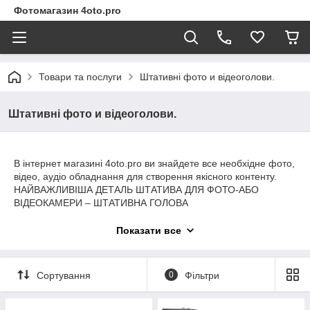
Фотомагазин 4oto.pro
Товари та послуги
Штативні фото и відеоголови.
Штативні фото и відеоголови.
В інтернет магазині 4oto.pro ви знайдете все необхідне фото,
відео, аудіо обладнання для створення якісного контенту.
НАЙВАЖЛИВІША ДЕТАЛЬ ШТАТИВА ДЛЯ ФОТО-АБО
ВІДЕОКАМЕРИ – ШТАТИВНА ГОЛОВА
Правильно вибрати штативну голову – це не тільки зручна
Показати все
зйомка. За типами голови поділяють залежно від
призначення. Від конструкції штативної голови залежить
можливість здійснювати деякі види зйомки.
Сортування
0
Фільтри
КУЛЬОВА ШТАТИВНА ГОЛОВА
Основним конструктивним елементом цієї голови є