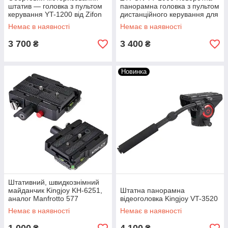
штатив — головка з пультом
панорамна головка з пультом
керування YT-1200 від Zifon
дистанційного керування для
для камер і телефонів
камери та смартфона
Немає в наявності
Немає в наявності
3 700
3 400
₴
₴
Новинка
Штативний, швидкознімний
майданчик Kingjoy KH-6251,
Штатна панорамна
аналог Manfrotto 577
відеоголовка Kingjoy VT-3520
Немає в наявності
Немає в наявності