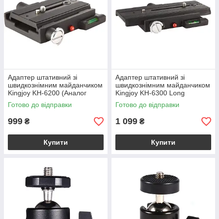
Фотогора, наші фахівці допоможу вам визначитися з вибором
та підібрати саме ту штативну голову, яка буде оптимальна
під більшість поставлених завдань перед фотографом.
Адаптер штативний зі
Адаптер штативний зі
швидкознімним майданчиком
швидкознімним майданчиком
Kingjoy KH-6200 (Аналог
Kingjoy KH-6300 Long
Manfrotto 357)
(Аналог Manfrotto 357)
Готово до відправки
Готово до відправки
999
1 099
₴
₴
Купити
Купити