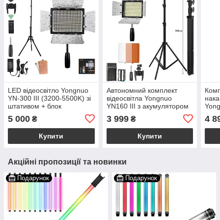
LED відеосвітло Yongnuo
Автономний комплект
Комп
YN-300 III (3200-5500K) зі
відеосвітла Yongnuo
нака
штативом + блок
YN160 III з акумулятором
Yong
живлення
та стійкою
5500
5 000
3 999
4 8
₴
₴
комл
Купити
Купити
Акційні пропозиції та новинки
Подарунок
Подарунок