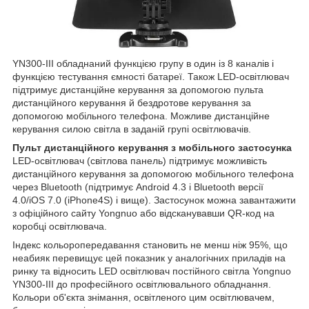
YN300-III обладнаний функцією групу в один із 8 каналів і
функцією тестування ємності батареї. Також LED-освітлювач
підтримує дистанційне керування за допомогою пульта
дистанційного керування й бездротове керування за
допомогою мобільного телефона. Можливе дистанційне
керування силою світла в заданій групі освітлювачів.
Пульт дистанційного керування з мобільного застосунка
LED-освітлювач (світлова панель) підтримує можливість
дистанційного керування за допомогою мобільного телефона
через Bluetooth (підтримує Android 4.3 і Bluetooth версії
4.0/iOS 7.0 (iPhone4S) і вище). Застосунок можна завантажити
з офіційного сайту Yongnuo або відсканувавши QR-код на
коробці освітлювача.
Індекс кольоропередавання становить не менш ніж 95%, що
неабияк перевищує цей показник у аналогічних приладів на
ринку та відносить LED освітлювач постійного світла Yongnuo
YN300-III до професійного освітлювального обладнання.
Кольори об'єкта знімання, освітленого цим освітлювачем,