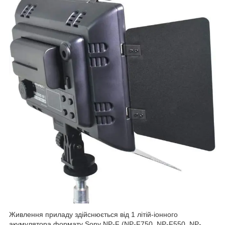
Живлення приладу здійснюється від 1 літій-іонного
акумулятора формату Sony NP-F (NP-F750, NP-F550, NP-