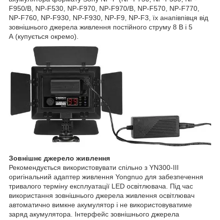
F950/B, NP-F530, NP-F970, NP-F970/B, NP-F570, NP-F770,
NP-F760, NP-F930, NP-F930, NP-F9, NP-F3, їх анапівпівця від
зовнішнього джерела живлення постійного струму 8 В і 5
А (купується окремо).
Зовнішнє джерело живлення
Рекомендується використовувати спільно з YN300-III
оригінальний адаптер живлення Yongnuo для забезпечення
тривалого терміну експлуатації LED освітлювача. Під час
використання зовнішнього джерела живлення освітлювач
автоматично вимкне акумулятор і не використовуватиме
заряд акумулятора. Інтерфейс зовнішнього джерела