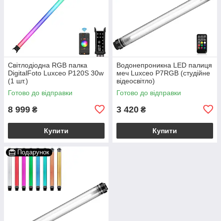
Світлодіодна RGB палка
Водонепроникна LED палиця
DigitalFoto Luxceo P120S 30w
меч Luxceo P7RGB (студійне
(1 шт.)
відеосвітло)
Готово до відправки
Готово до відправки
8 999
3 420
₴
₴
Купити
Купити
Подарунок