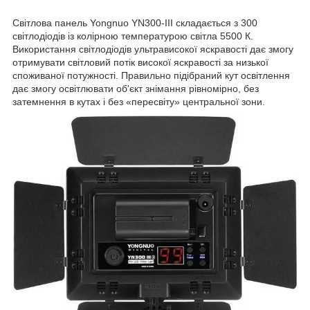
Світлова панель Yongnuo YN300-III складається з 300
світлодіодів із колірною температурою світла 5500 К.
Використання світлодіодів ультрависокої яскравості дає змогу
отримувати світловий потік високої яскравості за низької
споживаної потужності. Правильно підібраний кут освітлення
дає змогу освітлювати об'єкт знімання рівномірно, без
затемнення в кутах і без «пересвіту» центральної зони.