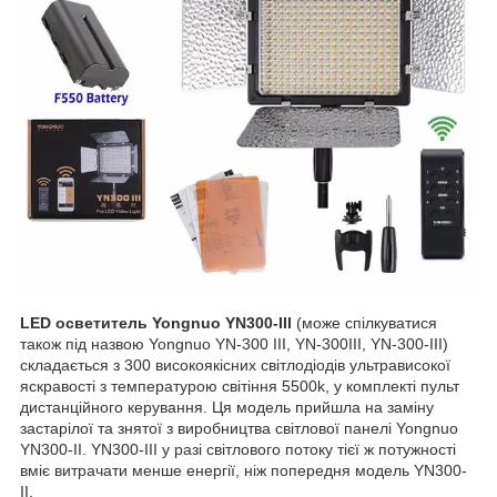
LED осветитель Yongnuo YN300-III
(може спілкуватися
також під назвою Yongnuo YN-300 III, YN-300III, YN-300-III)
складається з 300 високоякісних світлодіодів ультрависокої
яскравості з температурою світіння 5500k, у комплекті пульт
дистанційного керування. Ця модель прийшла на заміну
застарілої та знятої з виробництва світлової панелі Yongnuo
YN300-II. YN300-III у разі світлового потоку тієї ж потужності
вміє витрачати менше енергії, ніж попередня модель YN300-
II.