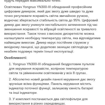
будуть передані максимально точно.
Освітлювач Yongnuo YN300-III обладнаний професійним
цифровим димером, який дає змогу дуже швидко та дуже
точно регулювати яскравість світла звичайною ручкою,
водночас зберігається стабільність світла до 95%. Цифровий
димер дає змогу уникнути нестабільного затемнення під час
зменшення яскравості та вібрацій освітленості за тривалого
використання. Також точно з високою дискретністю можна
налаштувати необхідну температуру світла, яка відповідатиме
найвищим вимогам. Димер керує постійним струмом у
вихідному ланцюзі, що додатково захищає світлодіоди та
неабияк подовжує термін їхньої експлуатації.
Особливості:
Yongnuo YN300-III обладнаний бездротовим пультом
для керування яскравістю, колірною температурою
світла та увімкненням освітлювачів у всіх 8 групах.
Абсолютно новий дизайн панелі керування дає змогу
зручніше всіма функціями. Панель керування містить
індикатор поточної функції, залишкову ємність батареї
та інші індикатори.
У комплекті постачаються два світлофільтри для
використання в різних середовищах.