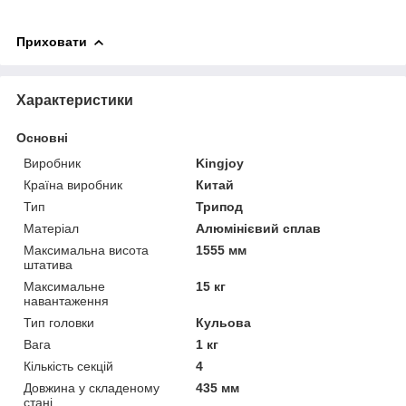
Приховати
Характеристики
Основні
Виробник
Kingjoy
Країна виробник
Китай
Тип
Трипод
Матеріал
Алюмінієвий сплав
Максимальна висота
1555 мм
штатива
Максимальне
15 кг
навантаження
Тип головки
Кульова
Вага
1 кг
Кількість секцій
4
Довжина у складеному
435 мм
стані