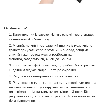
Особливості:
Виготовлений із високоякісного алюмінієвого сплаву
та щільного АБС-пластику.
Міцний, легкий і портативний штатив із можливістю
трансформувати себе в зручний монопод, завдяки
знімній ніжці трепод можна розібрати на
монопод завдовжки від 46 см до 127 см.
Конструкція з фліп замками, що робить його зручним
і надійним під час збирання та розбирання.
Регульована центральна колона заввишки.
Регулювання кута триног дає змогу розміщуватися на
нерівній місцевості, у незручних місцях знімання або
для знімання під низьким кутом, містить 3-позиційне
регулювання кута розсувної триноги. Кожна ніжка може
бути відрегульована.