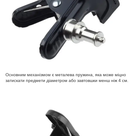
Основним механізмом є металева пружина, яка може міцно
затискати предмети діаметром або завтовшки менш ніж 4 см.