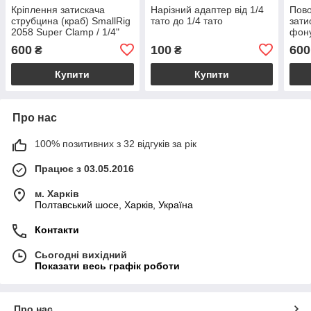
Кріплення затискача
Нарізний адаптер від 1/4
Пово
струбцина (краб) SmallRig
тато до 1/4 тато
зати
2058 Super Clamp / 1/4"
фону
and 3/8" thread 735 (2
600
100
600
₴
₴
штуки)
Купити
Купити
Про нас
100% позитивних з 32 відгуків за рік
Працює з 03.05.2016
м. Харків
Полтавський шосе, Харків, Україна
Контакти
Сьогодні вихідний
Показати весь графік роботи
Про нас