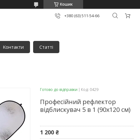
Кошик
+380 (63) 511-54-66
Контакти
Статті
Готово до відправки
Код:
0429
Професійний рефлектор
відблискувач 5 в 1 (90х120 см)
1 200 ₴