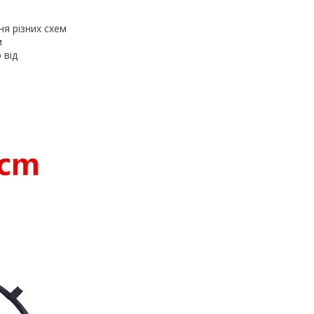
ня різних схем
м
 від