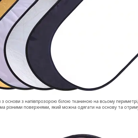
 з основи з напівпрозорою білою тканиною на всьому периметрі,
рма різними поверхнями, який можна одягати на основу та отри