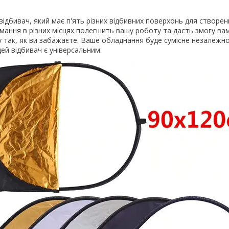
відбивач, який має п'ять різних відбивних поверхонь для створен
німання в різних місцях полегшить вашу роботу та дасть змогу ва
так, як ви забажаєте. Ваше обладнання буде сумісне незалежно
цей відбивач є універсальним.