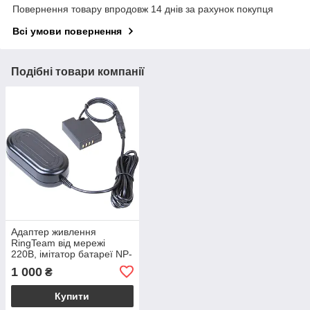
Повернення товару впродовж 14 днів за рахунок покупця
Всі умови повернення
Подібні товари компанії
Адаптер живлення
RingTeam від мережі
220В, імітатор батареї NP-
W126 для Fujifilm X-T3, X-
1 000
₴
T20, X-T30
Купити