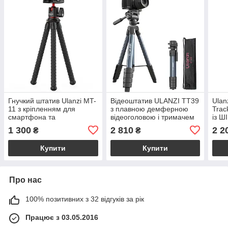
Гнучкий штатив Ulanzi MT-
Відеоштатив ULANZI TT39
Ulan
11 з кріпленням для
з плавною демферною
Trac
смартфона та
відеоголовою і тримачем
із Ш
різьбленням 1/4 та
для телефону
трек
1 300
2 810
2 2
₴
₴
Bluetooth пультом
палк
стрі
Купити
Купити
Про нас
100% позитивних з 32 відгуків за рік
Працює з 03.05.2016