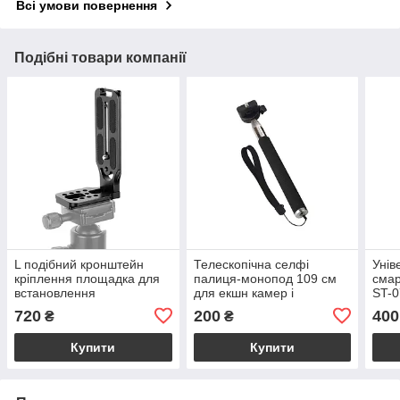
Всі умови повернення
Подібні товари компанії
L подібний кронштейн
Телескопічна селфі
Унів
кріплення площадка для
палиця-монопод 109 см
смар
встановлення
для екшн камер і
ST-0
фотоапарата, світла,
смартфонів
чер
720
200
400
₴
₴
мікрофона
Купити
Купити