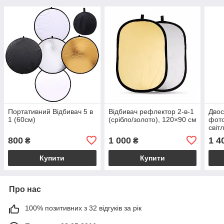
Портативний Відбивач 5 в
Відбивач рефлектор 2-в-1
Двос
1 (60см)
(срібло/золото), 120×90 см
фото
світ
золо
800
1 000
1 4
₴
₴
(100
Купити
Купити
Про нас
100% позитивних з 32 відгуків за рік