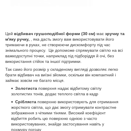
Цей
відбивач грушоподібної форми (30 см)
має
зручну та
м'яку ручку,
, яка дасть змогу вам використовувати його
тримаючи в руках, не створюючи дискомфорту під час
знімального процесу. Це допоможе спрямувати світло на всі
важкодоступні точки, наприклад під підборіддя й очі, без
використання стійок та іншої підтримки.
Так само його розмір у складеному вигляді дозволяє легко
брати відбивач на виїзні зйомки, оскільки він компактний і
займає зовсім не багато місця.
Золотиста
поверхня надає відбитому світлу
золотистих тонів, додає теплого світла в кадр
Срібляста
поверхню використовують для отримання
жорсткого світла, що дає змогу отримувати контрастне
зображення з чіткими тінями. Високий коефіцієнт
відбиття робить цю поверхню однією з часто
використовуваних, знайде застосування навіть у
похмуру погоду