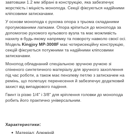
завтовшки 1.2 мм зібрані в конструкцію, яка забезпечує
жорсткість і міцність монопода. Секції фіксуються надійними
кліпсовими затискачами.
У основи монопода є рухома опора з трьома складаними
прогумованими лапками. Опора кріпиться до монопода за
допомогою рухомого кульового вузла та має можливість
нахилу в будь-якому напрямку та повороту навколо своєї осі.
Модель
Kingjoy MP-3008F
має чотирисекційну конструкцію,
секцій фіксуються потужними та надійними кліпсовими
затискачами.
Монопод обладнаний спеціальною зручною ручкою зі
спіненого синтетичного матеріалу для зручного захоплення
під час роботи, а також має пензлеву петлю з затискачем на
ремінь, що полегшує перенесення й забезпечує додатковий
захист від випадкового падіння.
Гвинт із різзю 1/4" і 3/8" для кріплення головки до монопода
робить його практично універсальним.
Характеристики:
Матеріал: Алюміній