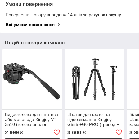
Умови повернення
Повернення товару впродовж 14 днів за рахунок покупця
Всі умови повернення
Подібні товари компанії
Видеоголова для штатива
Штатив для фото- та
Біли
або монопода Kingjoy VT-
відеознімання Kingjoy
Ulan
3510 (голова аналог
G555 +G0 PRO (трипод +
каме
Manfrotto 701HDV)
монопод 2 в 1)
три
2 999
3 600
3 3
₴
₴
158 